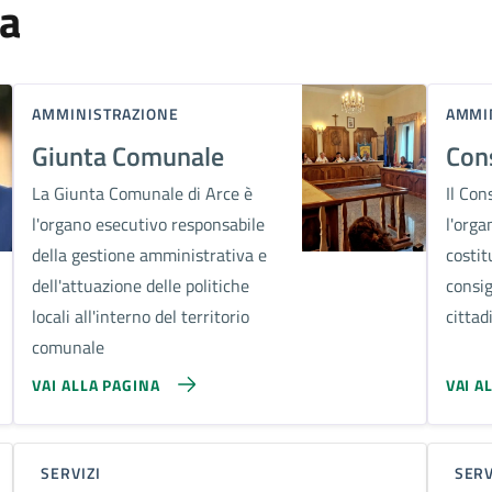
za
AMMINISTRAZIONE
AMMI
Giunta Comunale
Con
La Giunta Comunale di Arce è
Il Con
l'organo esecutivo responsabile
l'orga
della gestione amministrativa e
costit
dell'attuazione delle politiche
consig
locali all'interno del territorio
cittadi
comunale
VAI ALLA PAGINA
VAI A
SERVIZI
SERV