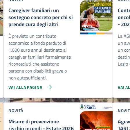
Caregiver familiari: un
Contr
sostegno concreto per chi si
oncol
prende cura degli altri
- 20
È previsto un contributo
La ASL
economico a fondo perduto di
un avv
1.000 euro annui destinato ai
un co
caregiver familiari formalmente
destin
riconosciuti che assistono
Lazio 
persone con disabilità grave o
non autosufficienti.
VAI ALLA PAGINA
VAI A
NOVITÀ
NOVIT
Misure di prevenzione
Agev
rischio incendi - Estate 2026
TARI