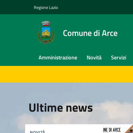
Vai ai contenuti
Vai al footer
Regione Lazio
Comune di Arce
Amministrazione
Novità
Servizi
Comune di Arce
Contenuti in evidenzas
Novità in evidenza
Ultime news
NOVITÀ