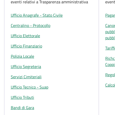
eventi relativi a Trasparenza amministrativa
eventi
Ufficio Anagrafe - Stato Civile
Pagar
Centralino - Protocollo
Canon
pubbl
Ufficio Elettorale
pubbl
Ufficio Finanziario
Tariff
Polizia Locale
Richc
Coppi
Ufficio Segreteria
Rego
Servizi Cimiteriali
Calco
Ufficio Tecnico - Suap
Ufficio Tributi
Bandi di Gara