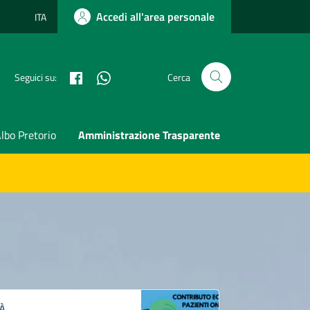
Accedi all'area personale
ITA
Lingua attiva:
Facebook
Whatsapp
Seguici su:
Cerca
lbo Pretorio
Amministrazione Trasparente
À