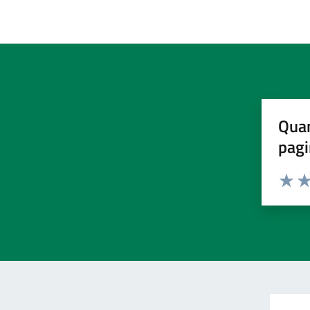
Quan
pagi
Valuta 
Val