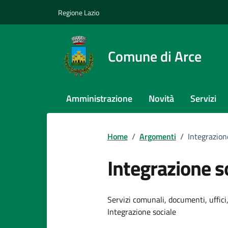
Vai ai contenuti
Vai al footer
Regione Lazio
Comune di Arce
Amministrazione
Novità
Servizi
Home
/
Argomenti
/
Integrazion
Integrazione s
Dettagli dell
Servizi comunali, documenti, uffici,
Integrazione sociale