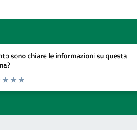
to sono chiare le informazioni su questa
na?
1 stelle su 5
uta 2 stelle su 5
Valuta 3 stelle su 5
Valuta 4 stelle su 5
Valuta 5 stelle su 5