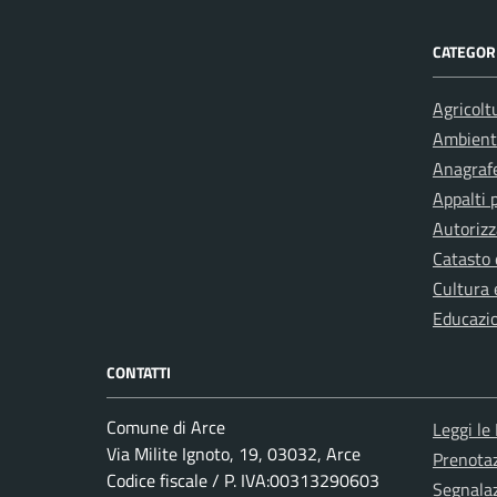
CATEGORI
Agricolt
Ambient
Anagrafe
Appalti 
Autorizz
Catasto 
Cultura 
Educazi
CONTATTI
Comune di Arce
Leggi le
Via Milite Ignoto, 19, 03032, Arce
Prenota
Codice fiscale / P. IVA:00313290603
Segnalaz