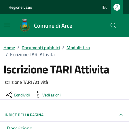
Vai ai contenuti
Vai al footer
Regione Lazio
ITA
Lingua attiva:
Comune di Arce
Home
/
Documenti pubblici
/
Modulistica
/
Iscrizione TARI Attivita
Iscrizione TARI Attivita
Dettagli del documento
Iscrizione TARI Attività
Condividi
Vedi azioni
INDICE DELLA PAGINA
Descrizione